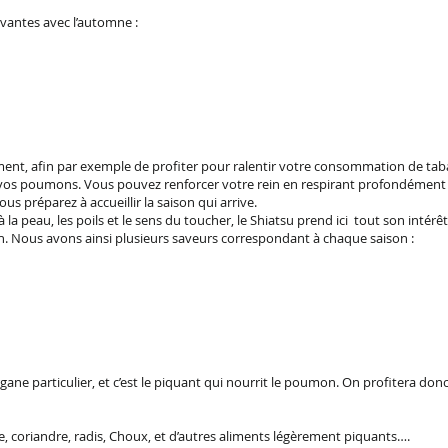
vantes avec l’automne :
nt, afin par exemple de profiter pour ralentir votre consommation de tabac
 vos poumons. Vous pouvez renforcer votre rein en respirant profondément ; le
us préparez à accueillir la saison qui arrive.
a peau, les poils et le sens du toucher, le Shiatsu prend ici tout son intér
n. Nous avons ainsi plusieurs saveurs correspondant à chaque saison :
gane particulier, et c’est le piquant qui nourrit le poumon. On profitera d
tte, coriandre, radis, Choux, et d’autres aliments légèrement piquants….