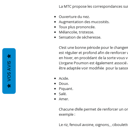
La MTC propose les correspondances sui
Ouverture du nez.
Augmentation des mucosités.
Toux plus prononcée.
Mélancolie, tristesse.
Sensation de sécheresse.
C’est une bonne période pour le changeme
est régulier et profond afin de renforcer
en hiver, en procédant de la sorte vous vo
L’organe Poumon est également associé à l
VOS AVIS
être adaptée voir modifiée pour la saiso
Acide.
Doux.
Piquant.
Salé.
Amer.
Chacune d’elle permet de renforcer un or
exemple :
Le riz, fenouil avoine, oignons, , ciboule