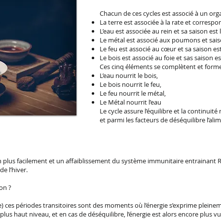
Chacun de ces cycles est associé à un orga
La terre est associée à la rate et correspo
L’eau est associée au rein et sa saison est l
Le métal est associé aux poumons et sais
Le feu est associé au cœur et sa saison est 
Le bois est associé au foie et sas saison e
Ces cinq éléments se complètent et forme
L’eau nourrit le bois,
Le bois nourrit le feu,
Le feu nourrit le métal,
Le Métal nourrit l’eau
Le cycle assure l’équilibre et la continuit
et parmi les facteurs de déséquilibre l’ali
on plus facilement et un affaiblissement du système immunitaire entrainant 
e l’hiver.
on ?
) ces périodes transitoires sont des moments où l’énergie s’exprime pleineme
us haut niveau, et en cas de déséquilibre, l’énergie est alors encore plus vu