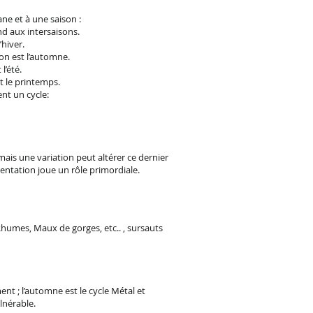
ne et à une saison :
nd aux intersaisons.
’hiver.
on est l’automne.
l’été.
st le printemps.
nt un cycle:
é mais une variation peut altérer ce dernier
mentation joue un rôle primordiale.
Rhumes, Maux de gorges, etc.. , sursauts
nt ; l’automne est le cycle Métal et
lnérable.