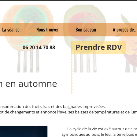
La séance
Nous trouver
Bon cadeau
A propos de..
Prendre RDV
06 20 14 70 88
on en automne
la consommation des fruits frais et des baignades improvisées.
lot de changements et annonce l’hive, ses baisses de températures et de lum
La cycle de la vie est axé autour de ci
symboliques au bois, le feu, la terre,bois e