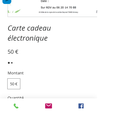
Carte cadeau
électronique
50 €
Montant
50 €
Quantité
Praticien en Shiatsu et énergétique traditionnelle
Chinoise
Acheter