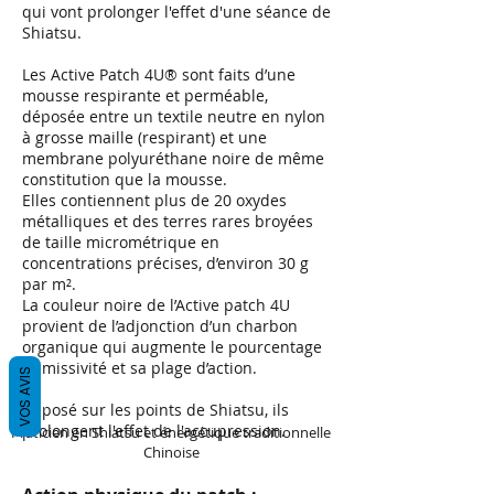
qui vont prolonger l'effet d'une séance de
Shiatsu.
Les Active Patch 4U® sont faits d’une
mousse respirante et perméable,
déposée entre un textile neutre en nylon
à grosse maille (respirant) et une
membrane polyuréthane noire de même
constitution que la mousse.
Elles contiennent plus de 20 oxydes
métalliques et des terres rares broyées
de taille micrométrique en
concentrations précises, d’environ 30 g
par m².
La couleur noire de l’Active patch 4U
provient de l’adjonction d’un charbon
organique qui augmente le pourcentage
d’émissivité et sa plage d’action.
VOS AVIS
Déposé sur les points de Shiatsu, ils
prolongent l'effet de l'accupression.
Praticien en Shiatsu et énergétique traditionnelle
Chinoise