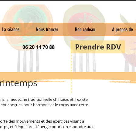
La séance
Nous trouver
Bon cadeau
A propos de..
Prendre RDV
06 20 14 70 88
printemps
s la médecine traditionnelle chinoise, et il existe
ment conçues pour harmoniser le corps avec cette
orte des mouvements et des exercices visant à
 corps, et à équilibrer l'énergie pour correspondre aux