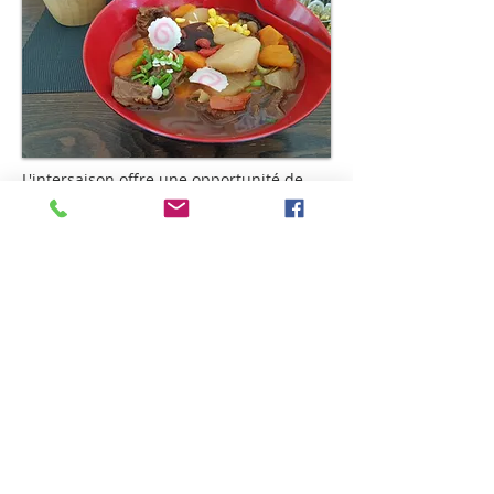
L'intersaison offre une opportunité de
préparer le corps aux exigences de la
saison à venir. Par exemple, se préparer
à l'hiver en renforçant le système
immunitaire ou à l'été en favorisant la
résistance à la chaleur.
La caractéristique de l'énergétique
traditionnelle chinoise est la prévention.
Ainsi il convient de faire un bilan
saisonnier afin de maintenir un
équilibre énergétique.
C'est pourquoi cette intersaison
représente le moment idéal pour
renforcer l’organisme et notamment la
rate et donc préparer la saison suivante.
Pour une précision maximale, il est