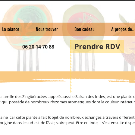
La séance
Nous trouver
Bon cadeau
A propos de..
Prendre RDV
06 20 14 70 88
famille des Zingibéracées, appelé aussi le Safran des Indes, est une plante d
t qui posséde de nombreux rhizomes aromatiques dont la couleur intérieure 
taine car cette plante a fait l’objet de nombreux échanges à travers différent
ine dans le sud-est de l’Asie, voire peut-être en Inde, il s'est ensuite disper