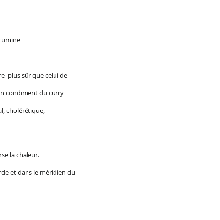
rcumine
re plus sûr que celui de
 un condiment du curry
l, cholérétique,
rse la chaleur.
arde et dans le méridien du