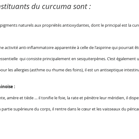
nstituants du curcuma sont :
pigments naturels aux propriétés antioxydantes, dont le principal est la cu
activité anti-inflammatoire apparentée à celle de l'aspirine qui pourrait êt
essentielle qui consiste principalement en sesquiterpènes. C’est également
our les allergies (asthme ou rhume des foins), il est un antiseptique intestina
inoise :
, amère et tiède … il tonifie le foie, la rate et pénètre leur méridien, il dispe
la partie supérieure du corps, il rentre dans le cœur et les vaisseaux du péric