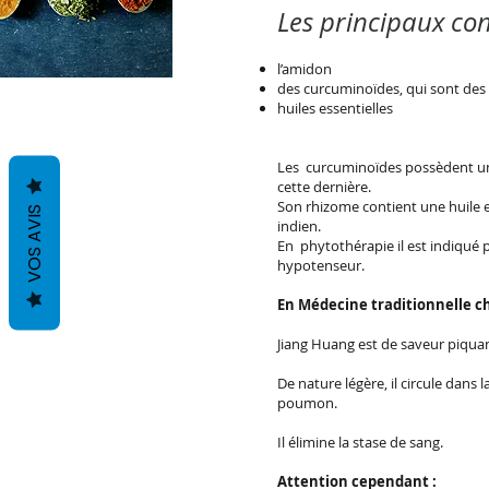
Les principaux co
l’amidon
des curcuminoïdes, qui sont des 
huiles essentielles
Les curcuminoïdes possèdent une 
cette dernière.
Son rhizome contient une huile 
VOS AVIS
indien.
En phytothérapie il est indiqué p
hypotenseur.
En Médecine traditionnelle ch
Jiang Huang est de saveur piquante
De nature légère, il circule dans 
poumon.
Il élimine la stase de sang.
Attention cependant :